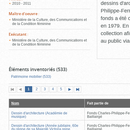
dessins d'ar
2010 - 2011
Philippe-Fer
Maître d'oeuvre
:
fonds a été c
Ministère de la Culture, des Communications et
de la Condition féminine
en 1979. En 
collection a
Exécutant
:
au public vi
Ministère de la Culture, des Communications et
de la Condition féminine
Éléments inventoriés (533)
Patrimoine mobilier (533)
Page
(page
Page
Page
Page
Page
1
Première
2
Page
3
4
5
Page
Dernière
actuelle)
page
précédente
suivante
page
Nom
Fait partie de
Dessin d'architecture (Académie de
Fonds Charles-Philippe-Fe
musique)
Baillairgé
Dessin d'architecture (Année jubilaire, 60e
Fonds Charles-Philippe-Fe
du règne de sa Majesté Victoria reine
Baillairgé