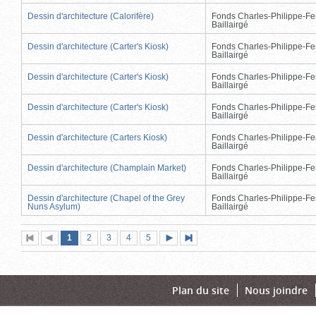
Dessin d'architecture (Calorifère)
Fonds Charles-Philippe-Fe
Baillairgé
Dessin d'architecture (Carter's Kiosk)
Fonds Charles-Philippe-Fe
Baillairgé
Dessin d'architecture (Carter's Kiosk)
Fonds Charles-Philippe-Fe
Baillairgé
Dessin d'architecture (Carter's Kiosk)
Fonds Charles-Philippe-Fe
Baillairgé
Dessin d'architecture (Carters Kiosk)
Fonds Charles-Philippe-Fe
Baillairgé
Dessin d'architecture (Champlain Market)
Fonds Charles-Philippe-Fe
Baillairgé
Dessin d'architecture (Chapel of the Grey
Fonds Charles-Philippe-Fe
Nuns Asylum)
Baillairgé
Page
(page
Page
Page
Page
Page
1
Première
2
Page
3
4
5
Page
Dernière
actuelle)
page
précédente
suivante
page
Plan du site
Nous joindre