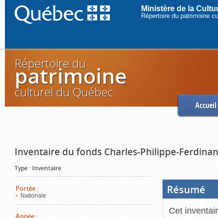
Ministère de la Cult
Répertoire du patrimoine c
Répertoire du
patrimoine
culturel du Québec
Accueil
Inventaire du fonds Charles-Philippe-Ferdinan
Type
:
Inventaire
Résumé
(Boi
Portée
:
ouve
Nationale
cliq
pou
Cet inventai
ferm
Année
: