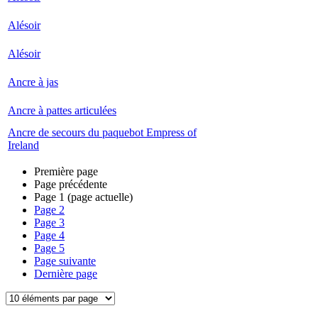
Alésoir
Alésoir
Ancre à jas
Ancre à pattes articulées
Ancre de secours du paquebot Empress of
Ireland
Première page
Page précédente
Page
1
(page actuelle)
Page
2
Page
3
Page
4
Page
5
Page suivante
Dernière page