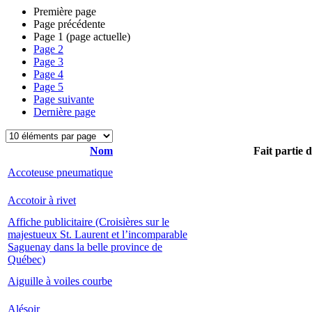
Première page
Page précédente
Page
1
(page actuelle)
Page
2
Page
3
Page
4
Page
5
Page suivante
Dernière page
Nom
Fait partie 
Accoteuse pneumatique
Accotoir à rivet
Affiche publicitaire (Croisières sur le
majestueux St. Laurent et l’incomparable
Saguenay dans la belle province de
Québec)
Aiguille à voiles courbe
Alésoir