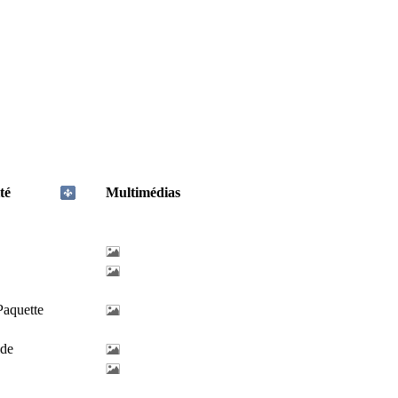
té
Multimédias
Paquette
lde