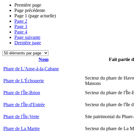
Première page
Page précédente
Page
1
(page actuelle)
Page
2
Page
3
Page
4
Page suivante
Dernière page
Nom
Fait partie 
Phare de L'Anse-à-la-Cabane
Secteur du phare de Havr
Phare de L'Échouerie
Maisons
Phare de l'Île-Brion
Secteur du phare de l'Île-
Phare de l'Île-d'Entrée
Secteur du phare de l'île 
Phare de l'Île-Verte
Site patrimonial du Phare-
Phare de La Martre
Secteur du phare de La M