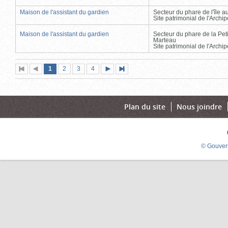
Maison de l'assistant du gardien
Secteur du phare de l'île 
Site patrimonial de l'Arch
Maison de l'assistant du gardien
Secteur du phare de la Peti
Marteau
Site patrimonial de l'Arch
Page
(page
Page
Page
Page
1
Première
2
Page
3
4
Page
Dernière
actuelle)
page
précédente
suivante
page
Plan du site
Nous joindre
© Gouver