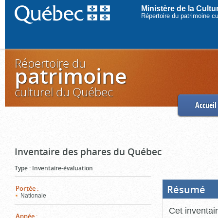
Ministère de la Cult
Répertoire du patrimoine c
Répertoire du
patrimoine
culturel du Québec
Accueil
Inventaire des phares du Québec
Type
:
Inventaire-évaluation
Résumé
(Boi
Portée
:
ouve
Nationale
cliq
pou
Cet inventai
ferm
Année
: