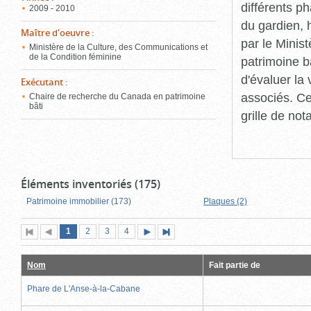
différents p
2009 - 2010
du gardien, 
Maître d'oeuvre
:
par le Minis
Ministère de la Culture, des Communications et
de la Condition féminine
patrimoine b
d'évaluer la
Exécutant
:
associés. Ce
Chaire de recherche du Canada en patrimoine
bâti
grille de not
Éléments inventoriés (175)
Patrimoine immobilier (173)
Plaques (2)
Page
(page
Page
Page
Page
1
Première
2
Page
3
4
Page
Dernière
actuelle)
page
précédente
suivante
page
Nom
Fait partie de
Phare de L'Anse-à-la-Cabane