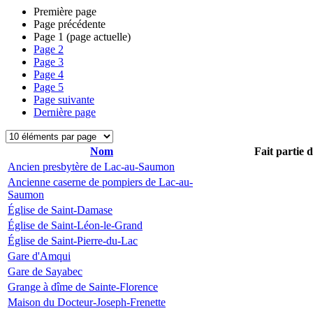
Première page
Page précédente
Page
1
(page actuelle)
Page
2
Page
3
Page
4
Page
5
Page suivante
Dernière page
Nom
Fait partie 
Ancien presbytère de Lac-au-Saumon
Ancienne caserne de pompiers de Lac-au-
Saumon
Église de Saint-Damase
Église de Saint-Léon-le-Grand
Église de Saint-Pierre-du-Lac
Gare d'Amqui
Gare de Sayabec
Grange à dîme de Sainte-Florence
Maison du Docteur-Joseph-Frenette