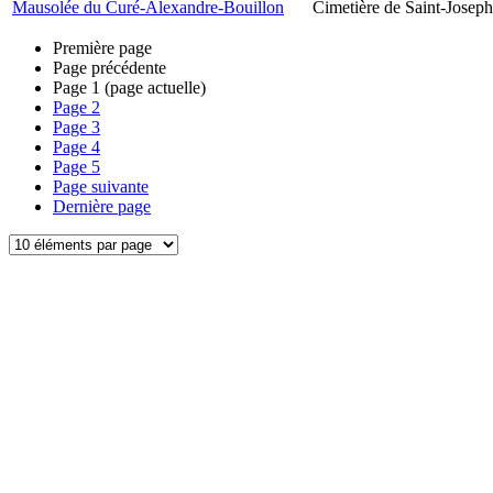
Mausolée du Curé-Alexandre-Bouillon
Cimetière de Saint-Joseph
Première page
Page précédente
Page
1
(page actuelle)
Page
2
Page
3
Page
4
Page
5
Page suivante
Dernière page