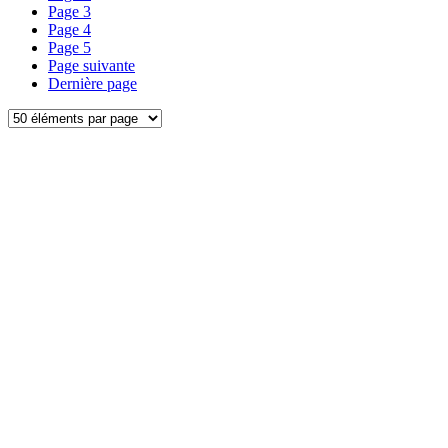
Page
3
Page
4
Page
5
Page suivante
Dernière page