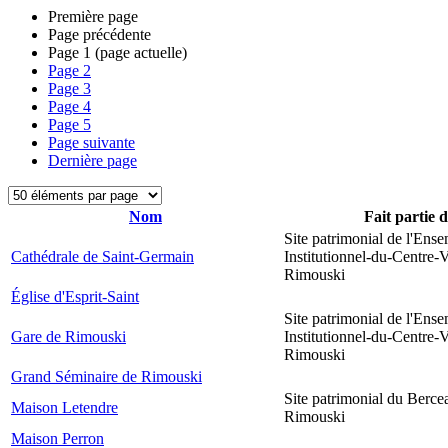
Première page
Page précédente
Page
1
(page actuelle)
Page
2
Page
3
Page
4
Page
5
Page suivante
Dernière page
Nom
Fait partie 
Site patrimonial de l'Ens
Cathédrale de Saint-Germain
Institutionnel-du-Centre-V
Rimouski
Église d'Esprit-Saint
Site patrimonial de l'Ens
Gare de Rimouski
Institutionnel-du-Centre-V
Rimouski
Grand Séminaire de Rimouski
Site patrimonial du Berce
Maison Letendre
Rimouski
Maison Perron