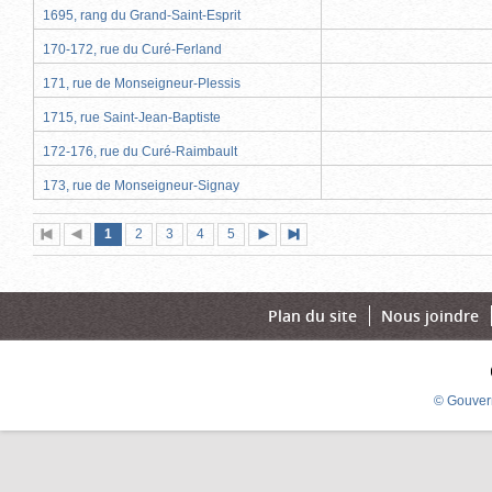
1695, rang du Grand-Saint-Esprit
170-172, rue du Curé-Ferland
171, rue de Monseigneur-Plessis
1715, rue Saint-Jean-Baptiste
172-176, rue du Curé-Raimbault
173, rue de Monseigneur-Signay
Page
(page
Page
Page
Page
Page
1
Première
2
Page
3
4
5
Page
Dernière
actuelle)
page
précédente
suivante
page
Plan du site
Nous joindre
© Gouver