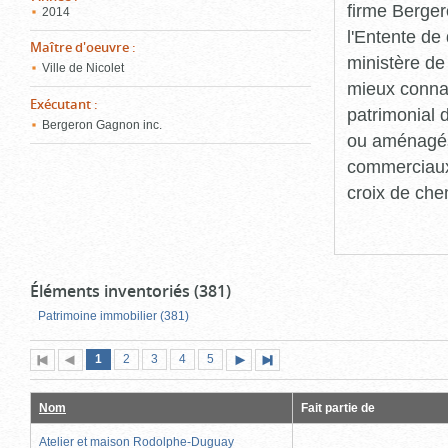
firme Berger
2014
l'Entente de 
Maître d'oeuvre
:
ministère de
Ville de Nicolet
mieux connaît
Exécutant
:
patrimonial d
Bergeron Gagnon inc.
ou aménagés 
commerciaux, 
croix de che
Éléments inventoriés (381)
Patrimoine immobilier (381)
Page
(page
Page
Page
Page
Page
1
Première
2
Page
3
4
5
Page
Dernière
actuelle)
page
précédente
suivante
page
Nom
Fait partie de
Atelier et maison Rodolphe-Duguay