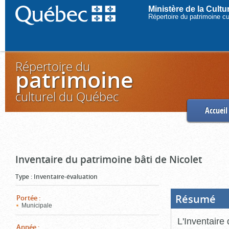
Ministère de la Cult
Répertoire du patrimoine c
Répertoire du
patrimoine
culturel du Québec
Accueil
Inventaire du patrimoine bâti de Nicolet
Type
:
Inventaire-évaluation
Résumé
(Boi
Portée
:
ouve
Municipale
cliq
pou
L'Inventaire 
ferm
Année
: