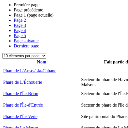
Première page
Page précédente
Page
1
(page actuelle)
Page
2
Page
3
Page
4
Page
5
Page suivante
Dernière page
Nom
Fait partie 
Phare de L'Anse-à-la-Cabane
Secteur du phare de Havr
Phare de L'Échouerie
Maisons
Phare de l'Île-Brion
Secteur du phare de l'Île-
Phare de l'Île-d'Entrée
Secteur du phare de l'île 
Phare de l'Île-Verte
Site patrimonial du Phare-
Phare de La Martre
Secteur du phare de La M