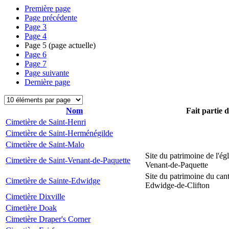
Première page
Page précédente
Page
3
Page
4
Page
5
(page actuelle)
Page
6
Page
7
Page suivante
Dernière page
Nom
Fait partie 
Cimetière de Saint-Henri
Cimetière de Saint-Herménégilde
Cimetière de Saint-Malo
Site du patrimoine de l'égl
Cimetière de Saint-Venant-de-Paquette
Venant-de-Paquette
Site du patrimoine du can
Cimetière de Sainte-Edwidge
Edwidge-de-Clifton
Cimetière Dixville
Cimetière Doak
Cimetière Draper's Corner