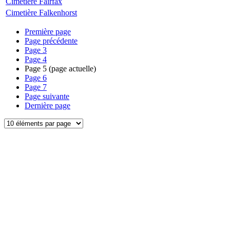
Cimetière Fairfax
Cimetière Falkenhorst
Première page
Page précédente
Page
3
Page
4
Page
5
(page actuelle)
Page
6
Page
7
Page suivante
Dernière page