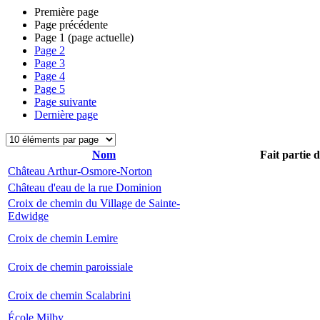
Première page
Page précédente
Page
1
(page actuelle)
Page
2
Page
3
Page
4
Page
5
Page suivante
Dernière page
Nom
Fait partie 
Château Arthur-Osmore-Norton
Château d'eau de la rue Dominion
Croix de chemin du Village de Sainte-
Edwidge
Croix de chemin Lemire
Croix de chemin paroissiale
Croix de chemin Scalabrini
École Milby