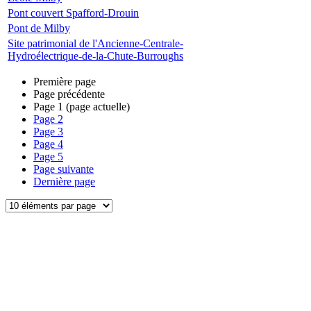
Pont couvert Spafford-Drouin
Pont de Milby
Site patrimonial de l'Ancienne-Centrale-
Hydroélectrique-de-la-Chute-Burroughs
Première page
Page précédente
Page
1
(page actuelle)
Page
2
Page
3
Page
4
Page
5
Page suivante
Dernière page