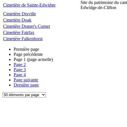
Site du patrimoine du can
Cimetière de Sainte-Edwidge
Edwidge-de-Clifton
Cimetière Dixville
Cimetière Doak
Cimetière Draper's Corner
Cimetière Fairfax
Cimetière Falkenhorst
Première page
Page précédente
Page
1
(page actuelle)
Page
2
Page
3
Page
4
Page suivante
Dernière page