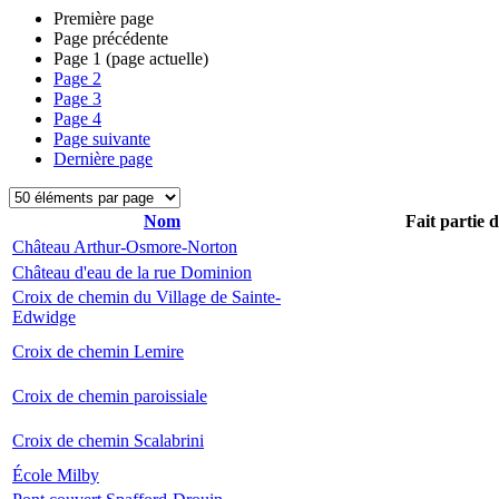
Première page
Page précédente
Page
1
(page actuelle)
Page
2
Page
3
Page
4
Page suivante
Dernière page
Nom
Fait partie 
Château Arthur-Osmore-Norton
Château d'eau de la rue Dominion
Croix de chemin du Village de Sainte-
Edwidge
Croix de chemin Lemire
Croix de chemin paroissiale
Croix de chemin Scalabrini
École Milby