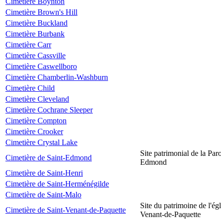
Cimetière Boynton
Cimetière Brown's Hill
Cimetière Buckland
Cimetière Burbank
Cimetière Carr
Cimetière Cassville
Cimetière Caswellboro
Cimetière Chamberlin-Washburn
Cimetière Child
Cimetière Cleveland
Cimetière Cochrane Sleeper
Cimetière Compton
Cimetière Crooker
Cimetière Crystal Lake
Site patrimonial de la Par
Cimetière de Saint-Edmond
Edmond
Cimetière de Saint-Henri
Cimetière de Saint-Herménégilde
Cimetière de Saint-Malo
Site du patrimoine de l'égl
Cimetière de Saint-Venant-de-Paquette
Venant-de-Paquette