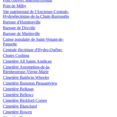
Pont couvert Spafford-Drouin
Pont de Milby
Site patrimonial de l'Ancienne-Centrale-
Hydroélectrique-de-la-Chute-Burroughs
Barrage d'Huntingville
Barrage de Dixville
Barrage de Martinville
Caisse populaire de Saint-Venant-de-
Paquette
Centrale électrique d'Hydro-Québec
Chutes Cushing
Cimetière All Saints Anglican
Cimetière Assomption-de-la-
Bienheureuse-Vierge-Marie
Cimetière Baldwin-Wheeler
Cimetière Barnston Pleasantview
Cimetière Belknap
Cimetière Bellows
Cimetière Bickford Corner
Cimetière Blanchard
Cimetière Bowen