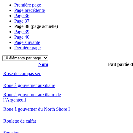
Première page
Page précédente
Page
36
Page
37
Page
38
(page actuelle)
Page
39
Page
40
Page suivante
Dernière page
Nom
Fait partie 
Rose de compas sec
Roue à gouverner auxiliaire
Roue à gouverner auxiliaire de
l’Argenteuil
Roue à gouverner du North Shore I
Roulette de calfat
Saucière