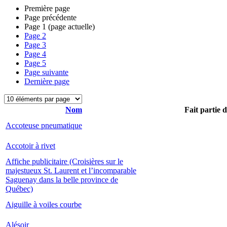
Première page
Page précédente
Page
1
(page actuelle)
Page
2
Page
3
Page
4
Page
5
Page suivante
Dernière page
Nom
Fait partie 
Accoteuse pneumatique
Accotoir à rivet
Affiche publicitaire (Croisières sur le
majestueux St. Laurent et l’incomparable
Saguenay dans la belle province de
Québec)
Aiguille à voiles courbe
Alésoir