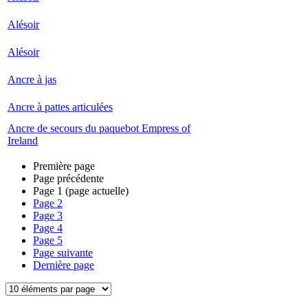
Alésoir
Alésoir
Ancre à jas
Ancre à pattes articulées
Ancre de secours du paquebot Empress of
Ireland
Première page
Page précédente
Page
1
(page actuelle)
Page
2
Page
3
Page
4
Page
5
Page suivante
Dernière page