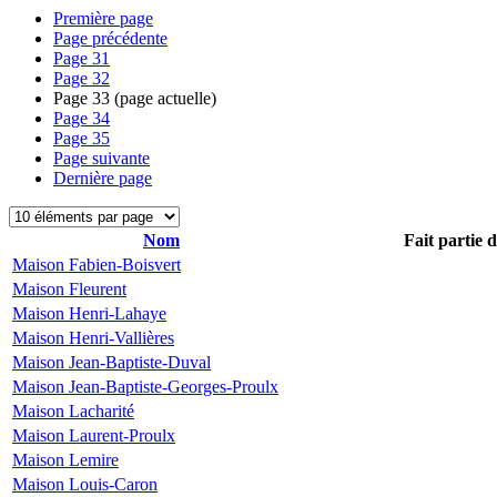
Première page
Page précédente
Page
31
Page
32
Page
33
(page actuelle)
Page
34
Page
35
Page suivante
Dernière page
Nom
Fait partie 
Maison Fabien-Boisvert
Maison Fleurent
Maison Henri-Lahaye
Maison Henri-Vallières
Maison Jean-Baptiste-Duval
Maison Jean-Baptiste-Georges-Proulx
Maison Lacharité
Maison Laurent-Proulx
Maison Lemire
Maison Louis-Caron