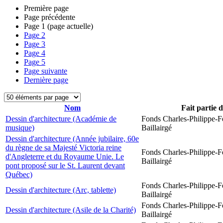
Première page
Page précédente
Page
1
(page actuelle)
Page
2
Page
3
Page
4
Page
5
Page suivante
Dernière page
Nom
Fait partie 
Dessin d'architecture (Académie de
Fonds Charles-Philippe-F
musique)
Baillairgé
Dessin d'architecture (Année jubilaire, 60e
du règne de sa Majesté Victoria reine
Fonds Charles-Philippe-F
d'Angleterre et du Royaume Unie. Le
Baillairgé
pont proposé sur le St. Laurent devant
Québec)
Fonds Charles-Philippe-F
Dessin d'architecture (Arc, tablette)
Baillairgé
Fonds Charles-Philippe-F
Dessin d'architecture (Asile de la Charité)
Baillairgé