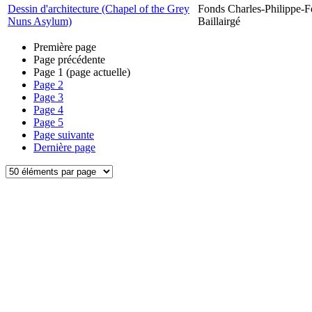
Dessin d'architecture (Chapel of the Grey
Fonds Charles-Philippe-F
Nuns Asylum)
Baillairgé
Première page
Page précédente
Page
1
(page actuelle)
Page
2
Page
3
Page
4
Page
5
Page suivante
Dernière page