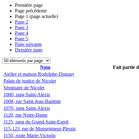
Première page
Page précédente
Page
1
(page actuelle)
Page
2
Page
3
Page
4
Page
5
Page suivante
Dernière page
Nom
Fait partie 
Atelier et maison Rodolphe-Duguay
Palais de justice de Nicolet
Séminaire de Nicolet
1000, rang Saint-Alexis
1008, rue Saint-Jean-Baptiste
1070, rang Saint-Alexis
1120, rue Notre-Dame
1125, rang du Grand-Saint-Esprit
115-123, rue de Monseigneur-Plessis
1150, route Marie-Victorin