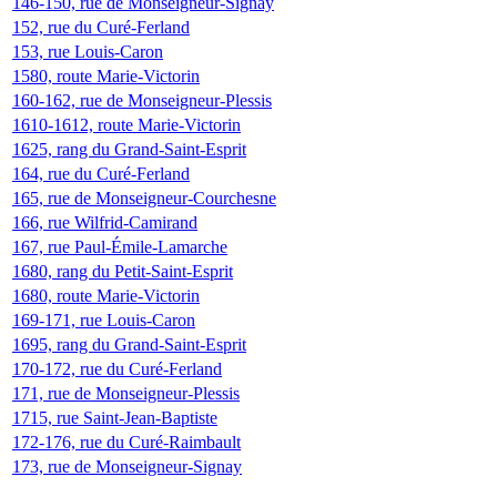
146-150, rue de Monseigneur-Signay
152, rue du Curé-Ferland
153, rue Louis-Caron
1580, route Marie-Victorin
160-162, rue de Monseigneur-Plessis
1610-1612, route Marie-Victorin
1625, rang du Grand-Saint-Esprit
164, rue du Curé-Ferland
165, rue de Monseigneur-Courchesne
166, rue Wilfrid-Camirand
167, rue Paul-Émile-Lamarche
1680, rang du Petit-Saint-Esprit
1680, route Marie-Victorin
169-171, rue Louis-Caron
1695, rang du Grand-Saint-Esprit
170-172, rue du Curé-Ferland
171, rue de Monseigneur-Plessis
1715, rue Saint-Jean-Baptiste
172-176, rue du Curé-Raimbault
173, rue de Monseigneur-Signay