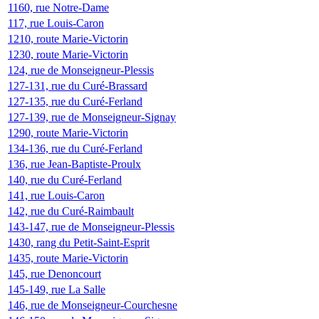
1160, rue Notre-Dame
117, rue Louis-Caron
1210, route Marie-Victorin
1230, route Marie-Victorin
124, rue de Monseigneur-Plessis
127-131, rue du Curé-Brassard
127-135, rue du Curé-Ferland
127-139, rue de Monseigneur-Signay
1290, route Marie-Victorin
134-136, rue du Curé-Ferland
136, rue Jean-Baptiste-Proulx
140, rue du Curé-Ferland
141, rue Louis-Caron
142, rue du Curé-Raimbault
143-147, rue de Monseigneur-Plessis
1430, rang du Petit-Saint-Esprit
1435, route Marie-Victorin
145, rue Denoncourt
145-149, rue La Salle
146, rue de Monseigneur-Courchesne