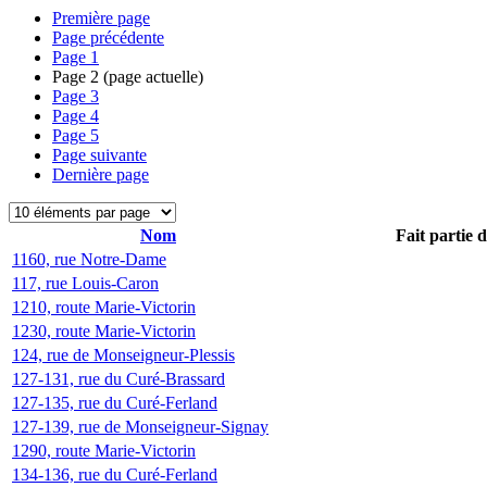
Première page
Page précédente
Page
1
Page
2
(page actuelle)
Page
3
Page
4
Page
5
Page suivante
Dernière page
Nom
Fait partie 
1160, rue Notre-Dame
117, rue Louis-Caron
1210, route Marie-Victorin
1230, route Marie-Victorin
124, rue de Monseigneur-Plessis
127-131, rue du Curé-Brassard
127-135, rue du Curé-Ferland
127-139, rue de Monseigneur-Signay
1290, route Marie-Victorin
134-136, rue du Curé-Ferland