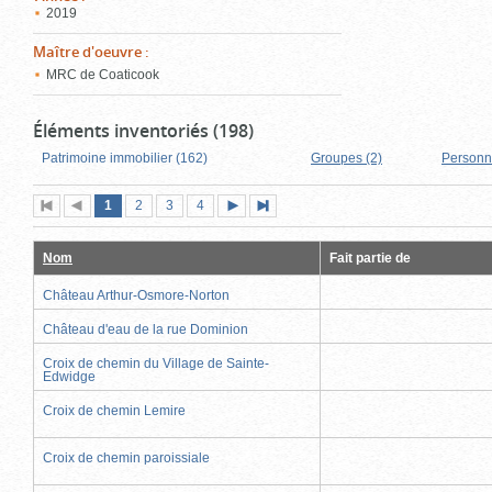
2019
Maître d'oeuvre
:
MRC de Coaticook
Éléments inventoriés (198)
Patrimoine immobilier (162)
Groupes (2)
Personn
Page
(page
Page
Page
Page
1
Première
2
Page
3
4
Page
Dernière
actuelle)
page
précédente
suivante
page
Nom
Fait partie de
Château Arthur-Osmore-Norton
Château d'eau de la rue Dominion
Croix de chemin du Village de Sainte-
Edwidge
Croix de chemin Lemire
Croix de chemin paroissiale