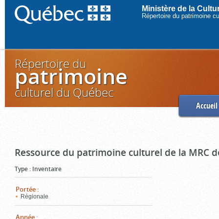
Ministère de la Cult
Répertoire du patrimoine c
Répertoire du
patrimoine
culturel du Québec
Accueil
Ressource du patrimoine culturel de la MRC d
Type
:
Inventaire
Portée
:
Régionale
Année
: