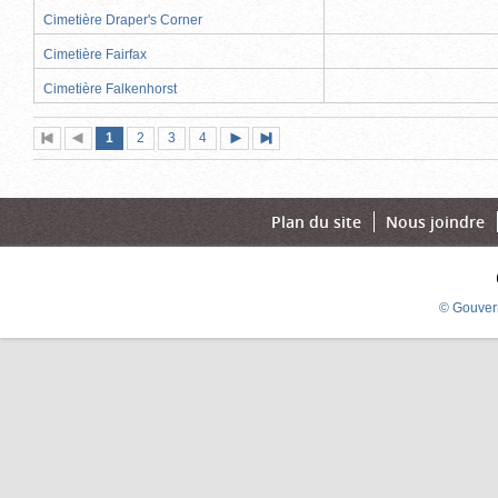
Cimetière Draper's Corner
Cimetière Fairfax
Cimetière Falkenhorst
Page
(page
Page
Page
Page
1
Première
2
Page
3
4
Page
Dernière
actuelle)
page
précédente
suivante
page
Plan du site
Nous joindre
© Gouver