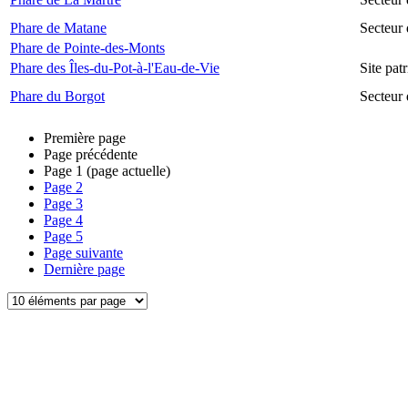
Phare de Matane
Secteur
Phare de Pointe-des-Monts
Phare des Îles-du-Pot-à-l'Eau-de-Vie
Site pat
Phare du Borgot
Secteur
Première page
Page précédente
Page
1
(page actuelle)
Page
2
Page
3
Page
4
Page
5
Page suivante
Dernière page