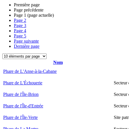
Première page
Page précédente
Page
1
(page actuelle)
Page
2
Page
3
Page
4
Page
5
Page suivante
Dernière page
Nom
Phare de L'Anse-à-la-Cabane
Phare de L'Échouerie
Secteur
Phare de l'Île-Brion
Secteur 
Phare de l'Île-d'Entrée
Secteur 
Phare de l'Île-Verte
Site pat
Phare de La Martre
Secteur 