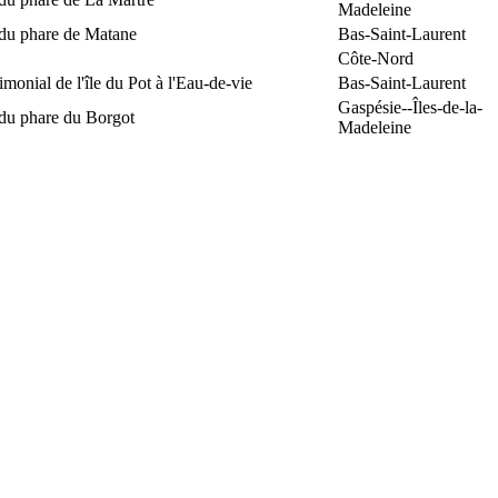
Madeleine
 du phare de Matane
Bas-Saint-Laurent
Côte-Nord
rimonial de l'île du Pot à l'Eau-de-vie
Bas-Saint-Laurent
Gaspésie--Îles-de-la-
 du phare du Borgot
Madeleine