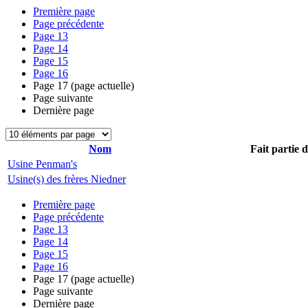
Première page
Page précédente
Page
13
Page
14
Page
15
Page
16
Page
17
(page actuelle)
Page suivante
Dernière page
Nom
Fait partie 
Usine Penman's
Usine(s) des frères Niedner
Première page
Page précédente
Page
13
Page
14
Page
15
Page
16
Page
17
(page actuelle)
Page suivante
Dernière page