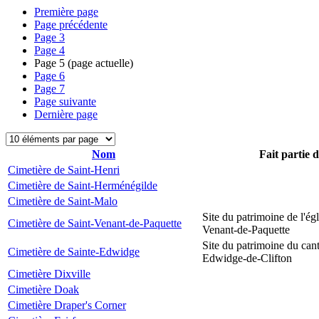
Première page
Page précédente
Page
3
Page
4
Page
5
(page actuelle)
Page
6
Page
7
Page suivante
Dernière page
Nom
Fait partie 
Cimetière de Saint-Henri
Cimetière de Saint-Herménégilde
Cimetière de Saint-Malo
Site du patrimoine de l'égl
Cimetière de Saint-Venant-de-Paquette
Venant-de-Paquette
Site du patrimoine du can
Cimetière de Sainte-Edwidge
Edwidge-de-Clifton
Cimetière Dixville
Cimetière Doak
Cimetière Draper's Corner