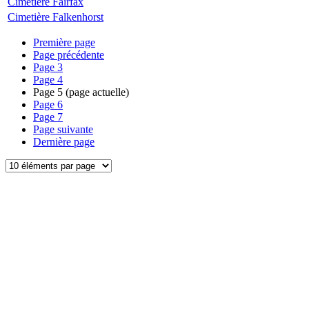
Cimetière Fairfax
Cimetière Falkenhorst
Première page
Page précédente
Page
3
Page
4
Page
5
(page actuelle)
Page
6
Page
7
Page suivante
Dernière page