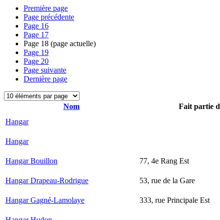
Première page
Page précédente
Page
16
Page
17
Page
18
(page actuelle)
Page
19
Page
20
Page suivante
Dernière page
Nom
Fait partie 
Hangar
Hangar
Hangar Bouillon
77, 4e Rang Est
Hangar Drapeau-Rodrigue
53, rue de la Gare
Hangar Gagné-Lamolaye
333, rue Principale Est
Hangar Hudon