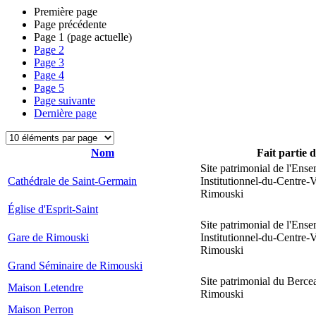
Première page
Page précédente
Page
1
(page actuelle)
Page
2
Page
3
Page
4
Page
5
Page suivante
Dernière page
Nom
Fait partie 
Site patrimonial de l'Ens
Cathédrale de Saint-Germain
Institutionnel-du-Centre-V
Rimouski
Église d'Esprit-Saint
Site patrimonial de l'Ens
Gare de Rimouski
Institutionnel-du-Centre-V
Rimouski
Grand Séminaire de Rimouski
Site patrimonial du Berce
Maison Letendre
Rimouski
Maison Perron