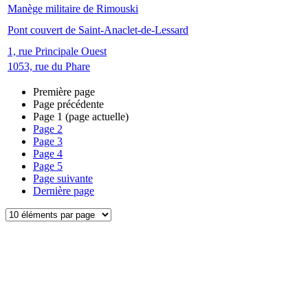
Manège militaire de Rimouski
Pont couvert de Saint-Anaclet-de-Lessard
1, rue Principale Ouest
1053, rue du Phare
Première page
Page précédente
Page
1
(page actuelle)
Page
2
Page
3
Page
4
Page
5
Page suivante
Dernière page