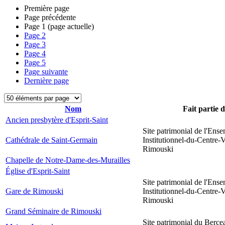
Première page
Page précédente
Page
1
(page actuelle)
Page
2
Page
3
Page
4
Page
5
Page suivante
Dernière page
Nom
Fait partie 
Ancien presbytère d'Esprit-Saint
Site patrimonial de l'Ens
Cathédrale de Saint-Germain
Institutionnel-du-Centre-V
Rimouski
Chapelle de Notre-Dame-des-Murailles
Église d'Esprit-Saint
Site patrimonial de l'Ens
Gare de Rimouski
Institutionnel-du-Centre-V
Rimouski
Grand Séminaire de Rimouski
Site patrimonial du Berce