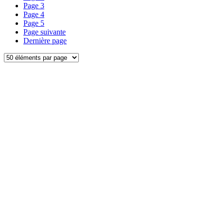
Page
3
Page
4
Page
5
Page suivante
Dernière page