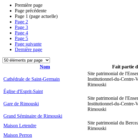
Première page
Page précédente
Page
1
(page actuelle)
Page
2
Page
3
Page
4
Page
5
Page suivante
Dernière page
Nom
Fait partie 
Site patrimonial de l'Ens
Cathédrale de Saint-Germain
Institutionnel-du-Centre-V
Rimouski
Église d'Esprit-Saint
Site patrimonial de l'Ens
Gare de Rimouski
Institutionnel-du-Centre-V
Rimouski
Grand Séminaire de Rimouski
Site patrimonial du Berce
Maison Letendre
Rimouski
Maison Perron