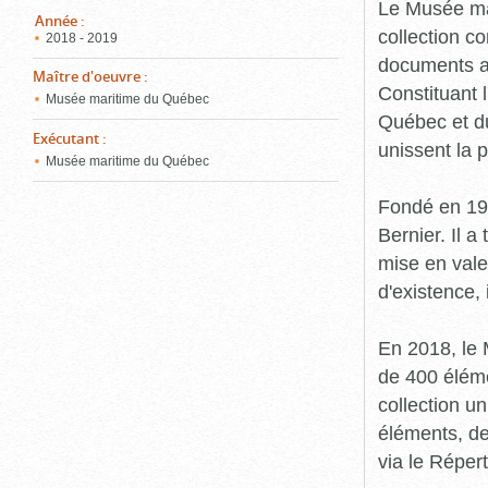
pou
Le Musée ma
ferm
Année
:
collection c
2018 - 2019
documents an
Maître d'oeuvre
:
Constituant 
Musée maritime du Québec
Québec et du
Exécutant
:
unissent la 
Musée maritime du Québec
Fondé en 19
Bernier. Il a
mise en vale
d'existence,
En 2018, le
de 400 éléme
collection u
éléments, de
via le Réper