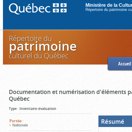
Ministère de la Cult
Répertoire du patrimoine c
Répertoire du
patrimoine
culturel du Québec
Accueil
Documentation et numérisation d'éléments pa
Québec
Type
:
Inventaire-évaluation
Résumé
(Boi
Portée
:
ouve
Nationale
cliq