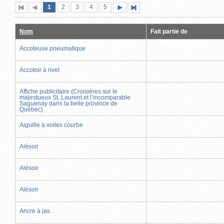
Page
(page
Page
Page
Page
Page
1
Première
2
Page
3
4
5
Page
Dernière
actuelle)
page
précédente
suivante
page
Nom
Fait partie de
Accoteuse pneumatique
Accotoir à rivet
Affiche publicitaire (Croisières sur le
majestueux St. Laurent et l’incomparable
Saguenay dans la belle province de
Québec)
Aiguille à voiles courbe
Alésoir
Alésoir
Alésoir
Ancre à jas