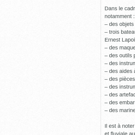
Dans le cadr
notamment :
– des objets
– trois batea
Ernest Lapoi
– des maque
– des outils 
– des instru
– des aides 
– des pièces
– des instru
– des artefa
– des embarc
– des marine
Il est à not
et fluviale 