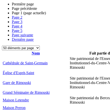
Première page
Page précédente
Page
1
(page actuelle)
Page
2
Page
3
Page
4
Page
5
Page suivante
Dernière page
Nom
Fait partie 
Site patrimonial de l'Ens
Cathédrale de Saint-Germain
Institutionnel-du-Centre-V
Rimouski
Église d'Esprit-Saint
Site patrimonial de l'Ens
Gare de Rimouski
Institutionnel-du-Centre-V
Rimouski
Grand Séminaire de Rimouski
Site patrimonial du Berce
Maison Letendre
Rimouski
Maison Perron