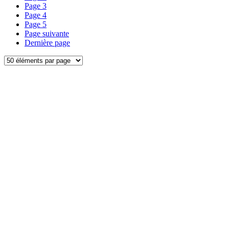
Page
3
Page
4
Page
5
Page suivante
Dernière page