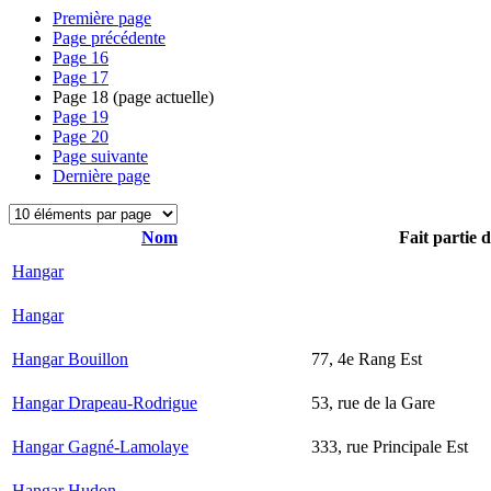
Première page
Page précédente
Page
16
Page
17
Page
18
(page actuelle)
Page
19
Page
20
Page suivante
Dernière page
Nom
Fait partie 
Hangar
Hangar
Hangar Bouillon
77, 4e Rang Est
Hangar Drapeau-Rodrigue
53, rue de la Gare
Hangar Gagné-Lamolaye
333, rue Principale Est
Hangar Hudon