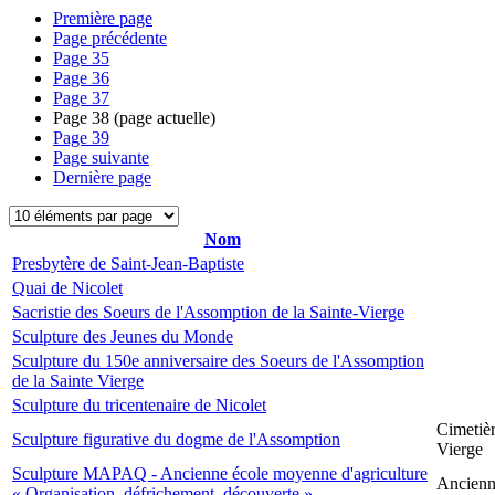
Première page
Page précédente
Page
35
Page
36
Page
37
Page
38
(page actuelle)
Page
39
Page suivante
Dernière page
Nom
Presbytère de Saint-Jean-Baptiste
Quai de Nicolet
Sacristie des Soeurs de l'Assomption de la Sainte-Vierge
Sculpture des Jeunes du Monde
Sculpture du 150e anniversaire des Soeurs de l'Assomption
de la Sainte Vierge
Sculpture du tricentenaire de Nicolet
Cimetièr
Sculpture figurative du dogme de l'Assomption
Vierge
Sculpture MAPAQ - Ancienne école moyenne d'agriculture
Ancienne
« Organisation, défrichement, découverte »