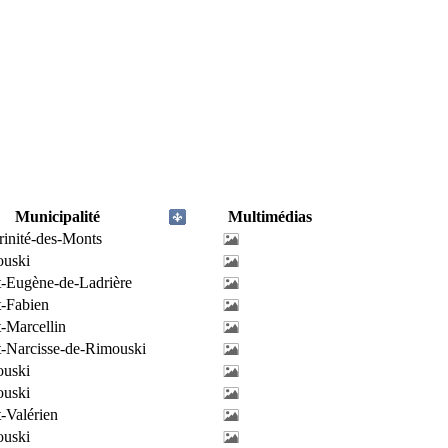
Municipalité
Multimédias
rinité-des-Monts
uski
t-Eugène-de-Ladrière
t-Fabien
t-Marcellin
t-Narcisse-de-Rimouski
uski
uski
t-Valérien
uski