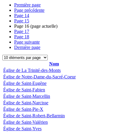
Première page
Page précédente
Page
14
Page
15
Page
16
(page actuelle)
Page
17
Page
18
Page suivante
Dernière page
Nom
Église de La Trinité-des-Monts
Église de Notre-Dame-du-Sacré-Coeur
Église de Saint-Eugène
Église de Saint-Fabien
Église de Saint-Marcellin
Église de Saint-Narcisse
Église de Saint-Pie-X
Église de Saint-Robert-Bellarmin
Église de Saint-Valérien
Église de Saint-Yves