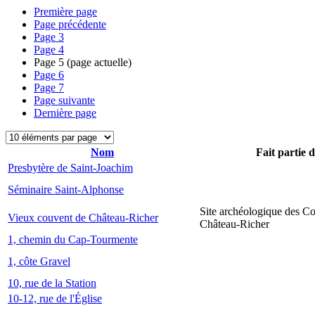
Première page
Page précédente
Page
3
Page
4
Page
5
(page actuelle)
Page
6
Page
7
Page suivante
Dernière page
Nom
Fait partie 
Presbytère de Saint-Joachim
Séminaire Saint-Alphonse
Site archéologique des C
Vieux couvent de Château-Richer
Château-Richer
1, chemin du Cap-Tourmente
1, côte Gravel
10, rue de la Station
10-12, rue de l'Église