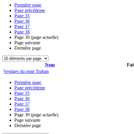
Première page
Page précédente
Page
35
Page
36
Page
37
Page
38
Page
39
(page actuelle)
Page suivante
Dernière page
Nom
Fai
Vestiges du pont Trahan
Première page
Page précédente
Page
35
Page
36
Page
37
Page
38
Page
39
(page actuelle)
Page suivante
Dernière page