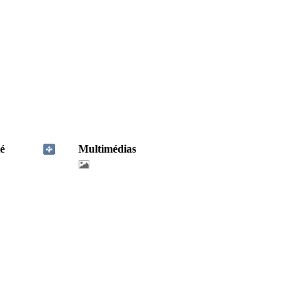
é
Multimédias