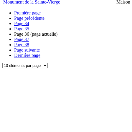
Monument de la Sainte-Vierge
Maison 
Première page
Page précédente
Page
34
Page
35
Page
36
(page actuelle)
Page
37
Page
38
Page suivante
Dernière page