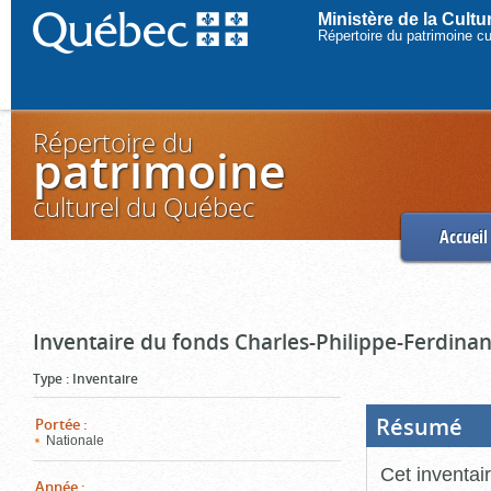
Ministère de la Cult
Répertoire du patrimoine c
Répertoire du
patrimoine
culturel du Québec
Accueil
Inventaire du fonds Charles-Philippe-Ferdinan
Type
:
Inventaire
Résumé
(Boi
Portée
:
ouve
Nationale
cliq
pou
Cet inventai
ferm
Année
: