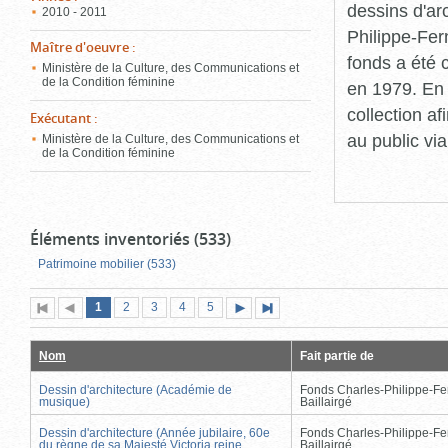
dessins d'ar
2010 - 2011
Philippe-Fer
Maître d'oeuvre
:
fonds a été c
Ministère de la Culture, des Communications et
de la Condition féminine
en 1979. En 
collection a
Exécutant
:
au public vi
Ministère de la Culture, des Communications et
de la Condition féminine
Éléments inventoriés (533)
Patrimoine mobilier (533)
Page
(page
Page
Page
Page
Page
1
Première
2
Page
3
4
5
Page
Dernière
actuelle)
page
précédente
suivante
page
Nom
Fait partie de
Dessin d'architecture (Académie de
Fonds Charles-Philippe-Fe
musique)
Baillairgé
Dessin d'architecture (Année jubilaire, 60e
Fonds Charles-Philippe-Fe
du règne de sa Majesté Victoria reine
Baillairgé