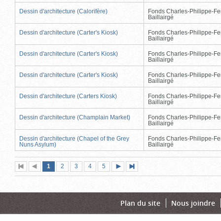
Dessin d'architecture (Calorifère)
Fonds Charles-Philippe-Fe
Baillairgé
Dessin d'architecture (Carter's Kiosk)
Fonds Charles-Philippe-Fe
Baillairgé
Dessin d'architecture (Carter's Kiosk)
Fonds Charles-Philippe-Fe
Baillairgé
Dessin d'architecture (Carter's Kiosk)
Fonds Charles-Philippe-Fe
Baillairgé
Dessin d'architecture (Carters Kiosk)
Fonds Charles-Philippe-Fe
Baillairgé
Dessin d'architecture (Champlain Market)
Fonds Charles-Philippe-Fe
Baillairgé
Dessin d'architecture (Chapel of the Grey
Fonds Charles-Philippe-Fe
Nuns Asylum)
Baillairgé
Page
(page
Page
Page
Page
Page
1
Première
2
Page
3
4
5
Page
Dernière
actuelle)
page
précédente
suivante
page
Plan du site
Nous joindre