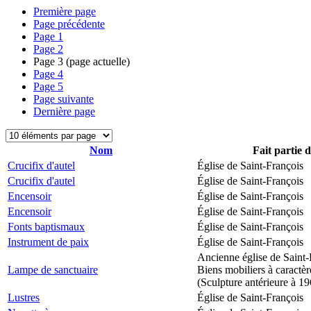
Première page
Page précédente
Page
1
Page
2
Page
3
(page actuelle)
Page
4
Page
5
Page suivante
Dernière page
Nom
Fait partie 
Crucifix d'autel
Église de Saint-François
Crucifix d'autel
Église de Saint-François
Encensoir
Église de Saint-François
Encensoir
Église de Saint-François
Fonts baptismaux
Église de Saint-François
Instrument de paix
Église de Saint-François
Ancienne église de Saint-
Lampe de sanctuaire
Biens mobiliers à caractèr
(Sculpture antérieure à 1
Lustres
Église de Saint-François