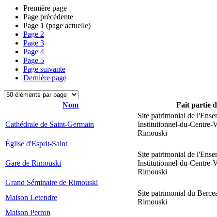
Première page
Page précédente
Page
1
(page actuelle)
Page
2
Page
3
Page
4
Page
5
Page suivante
Dernière page
Nom
Fait partie 
Site patrimonial de l'Ens
Cathédrale de Saint-Germain
Institutionnel-du-Centre-V
Rimouski
Église d'Esprit-Saint
Site patrimonial de l'Ens
Gare de Rimouski
Institutionnel-du-Centre-V
Rimouski
Grand Séminaire de Rimouski
Site patrimonial du Berce
Maison Letendre
Rimouski
Maison Perron