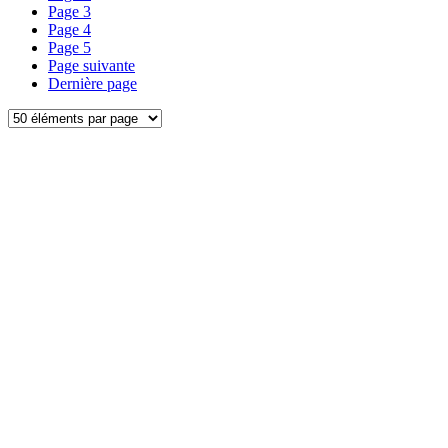
Page
3
Page
4
Page
5
Page suivante
Dernière page