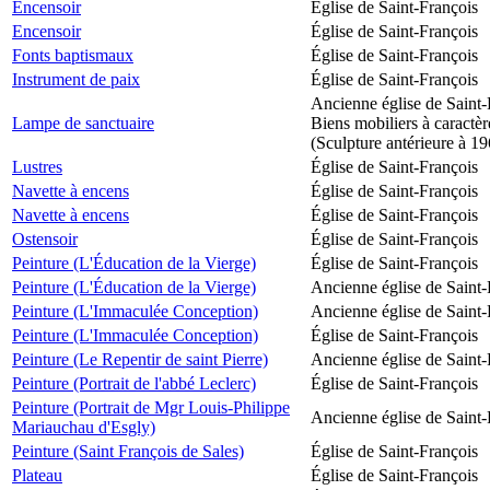
Encensoir
Église de Saint-François
Encensoir
Église de Saint-François
Fonts baptismaux
Église de Saint-François
Instrument de paix
Église de Saint-François
Ancienne église de Saint-
Lampe de sanctuaire
Biens mobiliers à caractèr
(Sculpture antérieure à 1
Lustres
Église de Saint-François
Navette à encens
Église de Saint-François
Navette à encens
Église de Saint-François
Ostensoir
Église de Saint-François
Peinture (L'Éducation de la Vierge)
Église de Saint-François
Peinture (L'Éducation de la Vierge)
Ancienne église de Saint-
Peinture (L'Immaculée Conception)
Ancienne église de Saint-
Peinture (L'Immaculée Conception)
Église de Saint-François
Peinture (Le Repentir de saint Pierre)
Ancienne église de Saint-
Peinture (Portrait de l'abbé Leclerc)
Église de Saint-François
Peinture (Portrait de Mgr Louis-Philippe
Ancienne église de Saint-
Mariauchau d'Esgly)
Peinture (Saint François de Sales)
Église de Saint-François
Plateau
Église de Saint-François