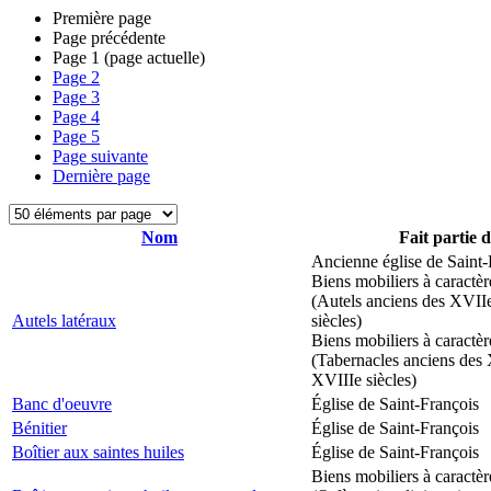
Première page
Page précédente
Page
1
(page actuelle)
Page
2
Page
3
Page
4
Page
5
Page suivante
Dernière page
Nom
Fait partie 
Ancienne église de Saint-
Biens mobiliers à caractèr
(Autels anciens des XVII
Autels latéraux
siècles)
Biens mobiliers à caractèr
(Tabernacles anciens des 
XVIIIe siècles)
Banc d'oeuvre
Église de Saint-François
Bénitier
Église de Saint-François
Boîtier aux saintes huiles
Église de Saint-François
Biens mobiliers à caractèr