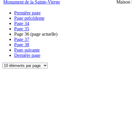
Monument de la Sainte-Vierge
Maison 
Première page
Page précédente
Page
34
Page
35
Page
36
(page actuelle)
Page
37
Page
38
Page suivante
Dernière page