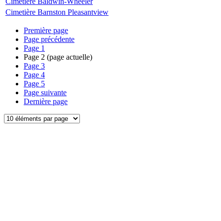
Cimetière Baldwin-Wheeler
Cimetière Barnston Pleasantview
Première page
Page précédente
Page
1
Page
2
(page actuelle)
Page
3
Page
4
Page
5
Page suivante
Dernière page