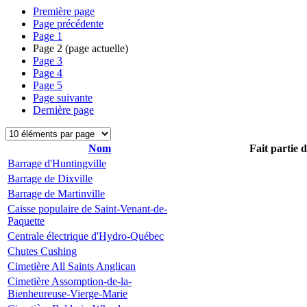
Première page
Page précédente
Page
1
Page
2
(page actuelle)
Page
3
Page
4
Page
5
Page suivante
Dernière page
Nom
Fait partie 
Barrage d'Huntingville
Barrage de Dixville
Barrage de Martinville
Caisse populaire de Saint-Venant-de-
Paquette
Centrale électrique d'Hydro-Québec
Chutes Cushing
Cimetière All Saints Anglican
Cimetière Assomption-de-la-
Bienheureuse-Vierge-Marie