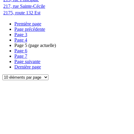
217, rue Sainte-Cécile
2175, route 132 Est
Première page
Page précédente
Page
3
Page
4
Page
5
(page actuelle)
Page
6
Page
7
Page suivante
Dernière page