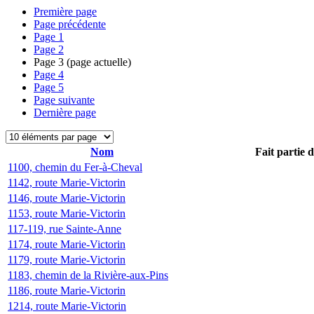
Première page
Page précédente
Page
1
Page
2
Page
3
(page actuelle)
Page
4
Page
5
Page suivante
Dernière page
Nom
Fait partie 
1100, chemin du Fer-à-Cheval
1142, route Marie-Victorin
1146, route Marie-Victorin
1153, route Marie-Victorin
117-119, rue Sainte-Anne
1174, route Marie-Victorin
1179, route Marie-Victorin
1183, chemin de la Rivière-aux-Pins
1186, route Marie-Victorin
1214, route Marie-Victorin