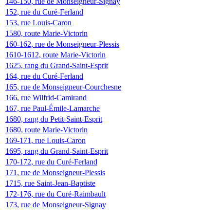
146-150, rue de Monseigneur-Signay
152, rue du Curé-Ferland
153, rue Louis-Caron
1580, route Marie-Victorin
160-162, rue de Monseigneur-Plessis
1610-1612, route Marie-Victorin
1625, rang du Grand-Saint-Esprit
164, rue du Curé-Ferland
165, rue de Monseigneur-Courchesne
166, rue Wilfrid-Camirand
167, rue Paul-Émile-Lamarche
1680, rang du Petit-Saint-Esprit
1680, route Marie-Victorin
169-171, rue Louis-Caron
1695, rang du Grand-Saint-Esprit
170-172, rue du Curé-Ferland
171, rue de Monseigneur-Plessis
1715, rue Saint-Jean-Baptiste
172-176, rue du Curé-Raimbault
173, rue de Monseigneur-Signay