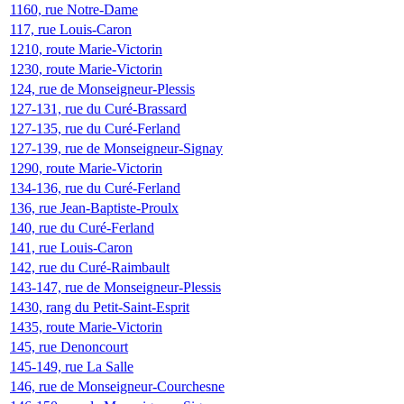
1160, rue Notre-Dame
117, rue Louis-Caron
1210, route Marie-Victorin
1230, route Marie-Victorin
124, rue de Monseigneur-Plessis
127-131, rue du Curé-Brassard
127-135, rue du Curé-Ferland
127-139, rue de Monseigneur-Signay
1290, route Marie-Victorin
134-136, rue du Curé-Ferland
136, rue Jean-Baptiste-Proulx
140, rue du Curé-Ferland
141, rue Louis-Caron
142, rue du Curé-Raimbault
143-147, rue de Monseigneur-Plessis
1430, rang du Petit-Saint-Esprit
1435, route Marie-Victorin
145, rue Denoncourt
145-149, rue La Salle
146, rue de Monseigneur-Courchesne