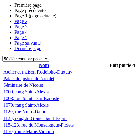
Première page
Page précédente
Page
1
(page actuelle)
Page
2
Page
3
Page
4
Page
5
Page suivante
Dernière page
Nom
Fait partie 
Atelier et maison Rodolphe-Duguay
Palais de justice de Nicolet
Séminaire de Nicolet
1000, rang Saint-Alexis
1008, rue Saint-Jean-Baptiste
1070, rang Saint-Alexis
1120, rue Notre-Dame
1125, rang du Grand-Saint-Esprit
115-123, rue de Monseigneur-Plessis
1150, route Marie-Victorin