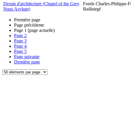
Dessin d'architecture (Chapel of the Grey
Fonds Charles-Philippe-F
Nuns Asylum)
Baillairgé
Première page
Page précédente
Page
1
(page actuelle)
Page
2
Page
3
Page
4
Page
5
Page suivante
Dernière page