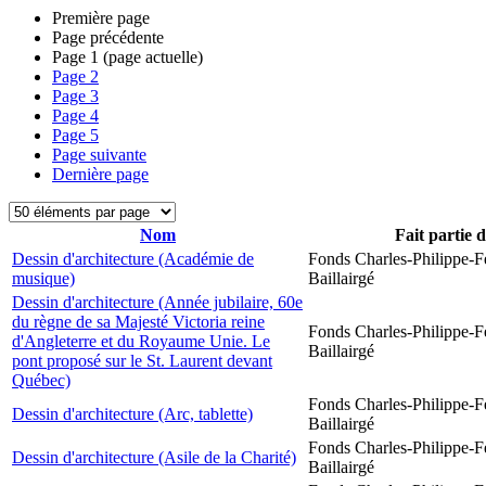
Première page
Page précédente
Page
1
(page actuelle)
Page
2
Page
3
Page
4
Page
5
Page suivante
Dernière page
Nom
Fait partie 
Dessin d'architecture (Académie de
Fonds Charles-Philippe-F
musique)
Baillairgé
Dessin d'architecture (Année jubilaire, 60e
du règne de sa Majesté Victoria reine
Fonds Charles-Philippe-F
d'Angleterre et du Royaume Unie. Le
Baillairgé
pont proposé sur le St. Laurent devant
Québec)
Fonds Charles-Philippe-F
Dessin d'architecture (Arc, tablette)
Baillairgé
Fonds Charles-Philippe-F
Dessin d'architecture (Asile de la Charité)
Baillairgé