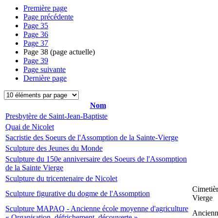
Première page
Page précédente
Page
35
Page
36
Page
37
Page
38
(page actuelle)
Page
39
Page suivante
Dernière page
Nom
Presbytère de Saint-Jean-Baptiste
Quai de Nicolet
Sacristie des Soeurs de l'Assomption de la Sainte-Vierge
Sculpture des Jeunes du Monde
Sculpture du 150e anniversaire des Soeurs de l'Assomption
de la Sainte Vierge
Sculpture du tricentenaire de Nicolet
Cimetièr
Sculpture figurative du dogme de l'Assomption
Vierge
Sculpture MAPAQ - Ancienne école moyenne d'agriculture
Ancienne
« Organisation, défrichement, découverte »