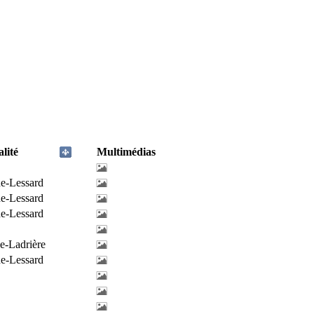
lité
Multimédias
de-Lessard
de-Lessard
de-Lessard
e-Ladrière
de-Lessard