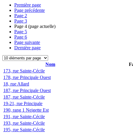
Première page
Page précédente
Page
2
Page
3
Page
4
(page actuelle)
Page
5
Page
6
Page suivante
Dernière page
Nom
Fa
173, rue Sainte-Cécile
178, rue Principale Ouest
18, rue Allard
187, rue Principale Ouest
187, rue Sainte-Cécile
19-21, rue Principale
190, rang 1 Neigette Est
191, rue Sainte-Cécile
193, rue Sainte-Cécile
195, rue Sainte-Cécile