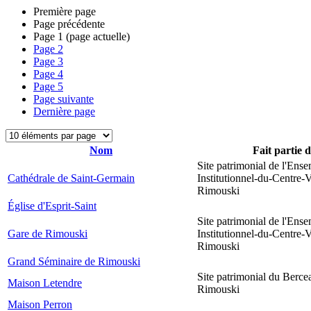
Première page
Page précédente
Page
1
(page actuelle)
Page
2
Page
3
Page
4
Page
5
Page suivante
Dernière page
Nom
Fait partie 
Site patrimonial de l'Ens
Cathédrale de Saint-Germain
Institutionnel-du-Centre-V
Rimouski
Église d'Esprit-Saint
Site patrimonial de l'Ens
Gare de Rimouski
Institutionnel-du-Centre-V
Rimouski
Grand Séminaire de Rimouski
Site patrimonial du Berce
Maison Letendre
Rimouski
Maison Perron