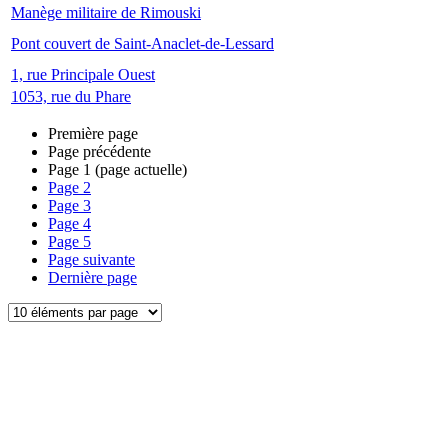
Manège militaire de Rimouski
Pont couvert de Saint-Anaclet-de-Lessard
1, rue Principale Ouest
1053, rue du Phare
Première page
Page précédente
Page
1
(page actuelle)
Page
2
Page
3
Page
4
Page
5
Page suivante
Dernière page