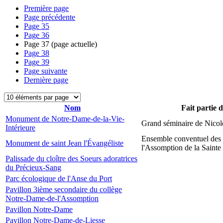
Première page
Page précédente
Page
35
Page
36
Page
37
(page actuelle)
Page
38
Page
39
Page suivante
Dernière page
Nom
Fait partie 
Monument de Notre-Dame-de-la-Vie-
Grand séminaire de Nicol
Intérieure
Ensemble conventuel des
Monument de saint Jean l'Évangéliste
l'Assomption de la Sainte
Palissade du cloître des Soeurs adoratrices
du Précieux-Sang
Parc écologique de l'Anse du Port
Pavillon 3ième secondaire du collège
Notre-Dame-de-l'Assomption
Pavillon Notre-Dame
Pavillon Notre-Dame-de-Liesse