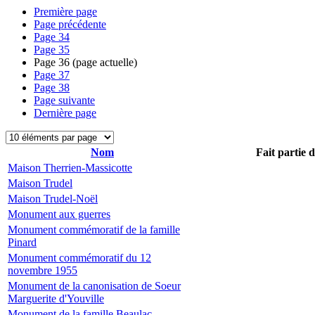
Première page
Page précédente
Page
34
Page
35
Page
36
(page actuelle)
Page
37
Page
38
Page suivante
Dernière page
Nom
Fait partie 
Maison Therrien-Massicotte
Maison Trudel
Maison Trudel-Noël
Monument aux guerres
Monument commémoratif de la famille
Pinard
Monument commémoratif du 12
novembre 1955
Monument de la canonisation de Soeur
Marguerite d'Youville
Monument de la famille Beaulac