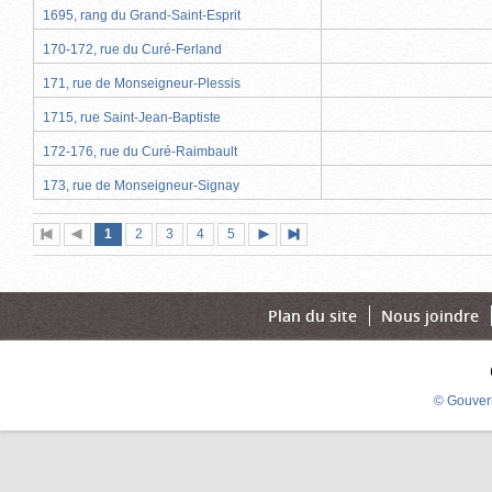
1695, rang du Grand-Saint-Esprit
170-172, rue du Curé-Ferland
171, rue de Monseigneur-Plessis
1715, rue Saint-Jean-Baptiste
172-176, rue du Curé-Raimbault
173, rue de Monseigneur-Signay
Page
(page
Page
Page
Page
Page
1
Première
2
Page
3
4
5
Page
Dernière
actuelle)
page
précédente
suivante
page
Plan du site
Nous joindre
© Gouver