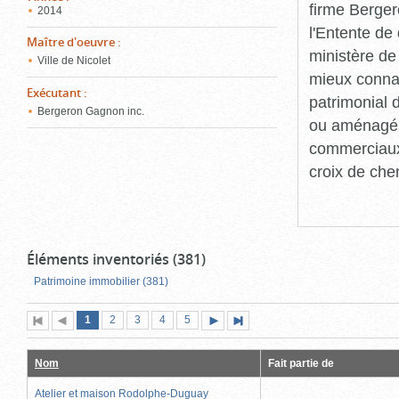
firme Berger
2014
l'Entente de 
Maître d'oeuvre
:
ministère de
Ville de Nicolet
mieux connaît
Exécutant
:
patrimonial d
Bergeron Gagnon inc.
ou aménagés 
commerciaux, 
croix de che
Éléments inventoriés (381)
Patrimoine immobilier (381)
Page
(page
Page
Page
Page
Page
1
Première
2
Page
3
4
5
Page
Dernière
actuelle)
page
précédente
suivante
page
Nom
Fait partie de
Atelier et maison Rodolphe-Duguay