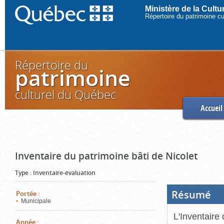
Ministère de la Cult
Répertoire du patrimoine c
Répertoire du
patrimoine
culturel du Québec
Accueil
Inventaire du patrimoine bâti de Nicolet
Type
:
Inventaire-évaluation
Résumé
(Boi
Portée
:
ouve
Municipale
cliq
pou
L'Inventaire 
ferm
Année
: